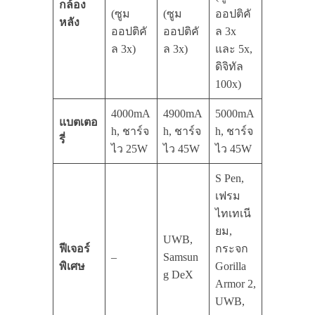
กล้อง
(ซูม
(ซูม
ออปติคั
หลัง
ออปติคั
ออปติคั
ล 3x
ล 3x)
ล 3x)
และ 5x,
ดิจิทัล
100x)
4000mA
4900mA
5000mA
แบตเตอ
h, ชาร์จ
h, ชาร์จ
h, ชาร์จ
รี่
ไว 25W
ไว 45W
ไว 45W
S Pen,
เฟรม
ไทเทเนี
ยม,
UWB,
ฟีเจอร์
กระจก
–
Samsun
พิเศษ
Gorilla
g DeX
Armor 2,
UWB,