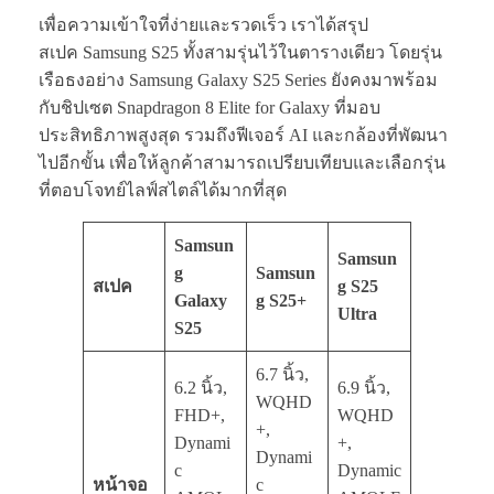
เพื่อความเข้าใจที่ง่ายและรวดเร็ว เราได้สรุป
สเปค Samsung S25 ทั้งสามรุ่นไว้ในตารางเดียว โดยรุ่น
เรือธงอย่าง Samsung Galaxy S25 Series ยังคงมาพร้อม
กับชิปเซต Snapdragon 8 Elite for Galaxy ที่มอบ
ประสิทธิภาพสูงสุด รวมถึงฟีเจอร์ AI และกล้องที่พัฒนา
ไปอีกขั้น เพื่อให้ลูกค้าสามารถเปรียบเทียบและเลือกรุ่น
ที่ตอบโจทย์ไลฟ์สไตล์ได้มากที่สุด
Samsun
Samsun
g
Samsun
สเปค
g S25
Galaxy
g S25+
Ultra
S25
6.7 นิ้ว,
6.2 นิ้ว,
6.9 นิ้ว,
WQHD
FHD+,
WQHD
+,
Dynami
+,
Dynami
c
Dynamic
หน้าจอ
c