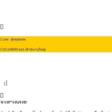
Line : @vnphone
021146055 ต่อ1 (สำนักงานใหญ่)
ผ่อนโทรศัพท์ Honor ใช้บัตรประชาชนใบ
เดียว เป็นเจ้าของง่าย ๆ ได้แล้ววันนี้ที่
VnPhone