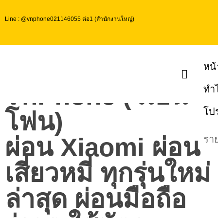
Line : @vnphone
021146055 ต่อ1 (สำนักงานใหญ่)
หน้
VnPhone (วีเอ็น
ทำไ
โป
โฟน)
ผ่อน Xiaomi ผ่อน
ราย
เสี่ยวหมี่ ทุกรุ่นใหม่
ล่าสุด ผ่อนมือถือ