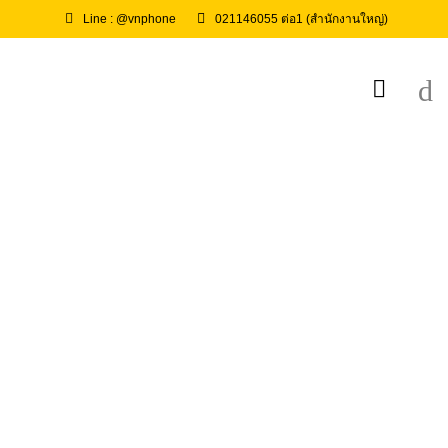
Line : @vnphone
021146055 ต่อ1 (สำนักงานใหญ่)