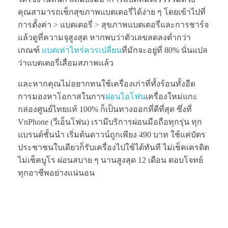
คุณสามารถเช็กสุขภาพแบตเตอรี่ได้ง่าย ๆ โดยเข้าไปที่
การตั้งค่า > แบตเตอรี่ > สุขภาพแบตเตอรี่และการชาร์จ
แล้วดูที่ความจุสูงสุด หากพบว่าตัวเลขลดลงต่ำกว่า
เกณฑ์
แบตเท่าไหร่ควรเปลี่ยน
ที่มักจะอยู่ที่ 80% นั่นแปล
ว่าแบตเตอรี่เสื่อมสภาพแล้ว
และหากคุณไม่อยากทนใช้เครื่องเก่าที่ทั้งร้อนทั้งอืด
การมองหาโอกาสในการ
ผ่อนไอโฟน
เครื่องใหม่แกะ
กล่องศูนย์ไทยแท้ 100% ก็เป็นทางออกที่ดีที่สุด ซึ่งที่
VnPhone (วีเอ็นโฟน) เรามีบริการผ่อนมือถือทุกรุ่น ทุก
แบรนด์ชั้นนำ เริ่มต้นดาวน์ถูกเพียง 490 บาท ใช้แค่บัตร
ประชาชนใบเดียวก็รับเครื่องไปใช้ได้ทันที ไม่เช็คเครดิต
ไม่เช็คบูโร ผ่อนสบาย ๆ นานสูงสุด 12 เดือน ตอบโจทย์
ทุกอาชีพอย่างแน่นอน